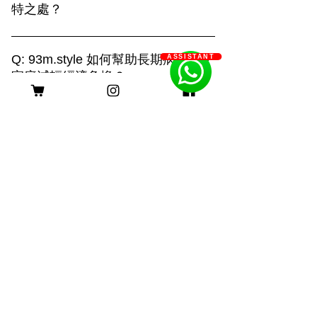
特之處？
93m.style 的攝影服務結合創造力與專業
技術，提供三種拍攝選擇： 1. **上門拍
Q: 93m.style 如何幫助長期病患
ASSISTANT
攝**：在毛孩熟悉的環境中捕捉自然真實
家庭減輕經濟負擔？
的瞬間，展現溫馨的日常生活。 2. **戶
A: 93m.style 攝影公司非常關心長期病患
外拍攝**：利用自然光和多變的場景，捕
家庭的經濟壓力。為了減輕他們的負擔，
捉毛孩活力四射的畫面，展現動感與趣
客服時間
我們特別提供服務費用豁免優惠。 長期
味。 3. **影樓拍攝**：透過燈光與背景的
病患家庭只需提供以下證明文件，即可申
巧妙運用，創造出精緻的形象，突顯主人
請該優惠： 1. 醫生證明：需由合資格的
與毛孩的深厚情感。 無論選擇哪種方
醫療專業人士簽署，證明申請者患有長期
式，我們都致力於用照片記錄您與毛孩的
身理或心理疾病。 2. 社工證明：社工的
珍貴回憶，打造獨一無二的攝影體驗。
評估報告，確認申請者及其家庭的需求。
長期病患包括身理病患和心理病患。身理
病患如糖尿病、心臟病、癌症等，病程需
持續超過六個月；心理病患如重度憂鬱
症、焦慮症、精神分裂症等，需經診斷並
持續治療。 我們希望這項優惠能實際幫