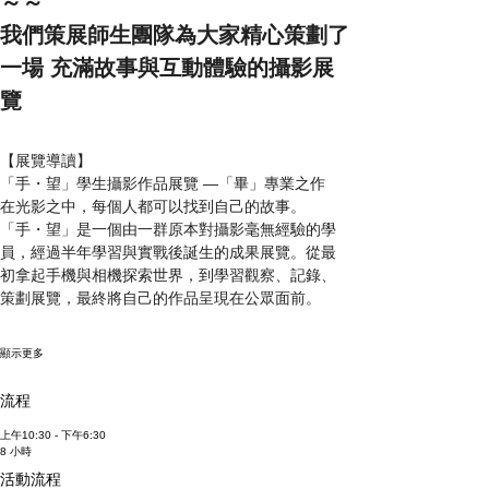
～～
我們策展師生團隊為大家精心策劃了
一場 充滿故事與互動體驗的攝影展
覽 
【展覽導讀】
「手・望」學生攝影作品展覽 —「畢」專業之作
在光影之中，每個人都可以找到自己的故事。
「手・望」是一個由一群原本對攝影毫無經驗的學
員，經過半年學習與實戰後誕生的成果展覽。從最
初拿起手機與相機探索世界，到學習觀察、記錄、
策劃展覽，最終將自己的作品呈現在公眾面前。
顯示更多
流程
上午10:30 - 下午6:30
8 小時
活動流程