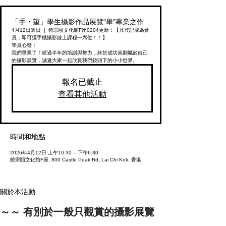
「手・望」學生攝影作品展覽"畢"專業之作
4月12日週日
  |  
饒宗頤文化館F座
0204更新：【凡登記成為會
員，即可獲手機攝影線上課程一席位！！】
學員心聲：
我們畢業了！經過半年的培訓與努力，終於成功策劃屬於自己
的攝影展覽，誠邀大家一起欣賞我們鏡頭下的小小世界。
報名已截止
查看其他活動
時間和地點
2026年4月12日 上午10:30 – 下午6:30
饒宗頤文化館F座, 800 Castle Peak Rd, Lai Chi Kok, 香港
關於本活動
～～ 有別於一般只觀賞的攝影展覽 