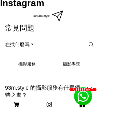
Instagram
@93m.style
常見問題
攝影學院
攝影服務
93m.style 的攝影服務有什麼獨
ASSISTANT
特之處？
93m.style 的攝影服務結合創造力與專業
技術，提供三種拍攝選擇： 1. **上門拍
Q: 93m.style 如何幫助長期病患
攝**：在毛孩熟悉的環境中捕捉自然真實
家庭減輕經濟負擔？
的瞬間，展現溫馨的日常生活。 2. **戶
A: 93m.style 攝影公司非常關心長期病患