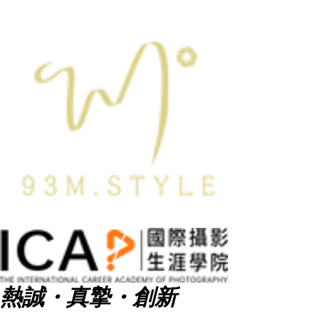
熱誠・真摯・創新