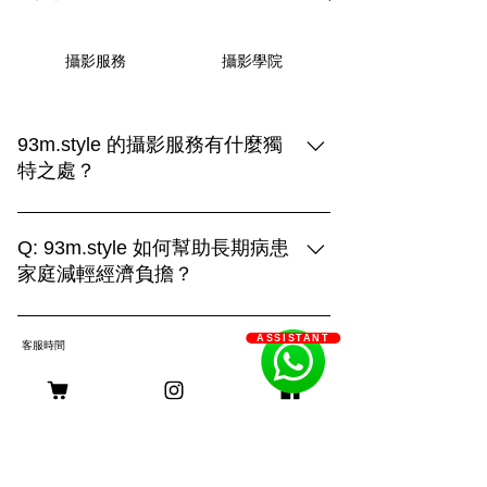
攝影學院
攝影服務
93m.style 的攝影服務有什麼獨
特之處？
93m.style 的攝影服務結合創造力與專業
技術，提供三種拍攝選擇： 1. **上門拍
Q: 93m.style 如何幫助長期病患
攝**：在毛孩熟悉的環境中捕捉自然真實
家庭減輕經濟負擔？
的瞬間，展現溫馨的日常生活。 2. **戶
A: 93m.style 攝影公司非常關心長期病患
外拍攝**：利用自然光和多變的場景，捕
ASSISTANT
家庭的經濟壓力。為了減輕他們的負擔，
捉毛孩活力四射的畫面，展現動感與趣
客服時間
我們特別提供服務費用豁免優惠。 長期
味。 3. **影樓拍攝**：透過燈光與背景的
病患家庭只需提供以下證明文件，即可申
巧妙運用，創造出精緻的形象，突顯主人
請該優惠： 1. 醫生證明：需由合資格的
與毛孩的深厚情感。 無論選擇哪種方
醫療專業人士簽署，證明申請者患有長期
式，我們都致力於用照片記錄您與毛孩的
身理或心理疾病。 2. 社工證明：社工的
珍貴回憶，打造獨一無二的攝影體驗。