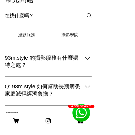
攝影學院
攝影服務
93m.style 的攝影服務有什麼獨
特之處？
93m.style 的攝影服務結合創造力與專業
技術，提供三種拍攝選擇： 1. **上門拍
Q: 93m.style 如何幫助長期病患
攝**：在毛孩熟悉的環境中捕捉自然真實
家庭減輕經濟負擔？
的瞬間，展現溫馨的日常生活。 2. **戶
A: 93m.style 攝影公司非常關心長期病患
外拍攝**：利用自然光和多變的場景，捕
ASSISTANT
家庭的經濟壓力。為了減輕他們的負擔，
捉毛孩活力四射的畫面，展現動感與趣
客服時間
我們特別提供服務費用豁免優惠。 長期
味。 3. **影樓拍攝**：透過燈光與背景的
病患家庭只需提供以下證明文件，即可申
巧妙運用，創造出精緻的形象，突顯主人