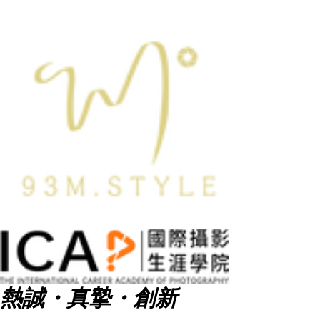
熱誠・真摯・創新