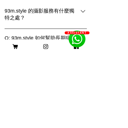
93m.style 的攝影服務有什麼獨
特之處？
93m.style 的攝影服務結合創造力與專業
ASSISTANT
技術，提供三種拍攝選擇： 1. **上門拍
Q: 93m.style 如何幫助長期病患
攝**：在毛孩熟悉的環境中捕捉自然真實
家庭減輕經濟負擔？
的瞬間，展現溫馨的日常生活。 2. **戶
A: 93m.style 攝影公司非常關心長期病患
外拍攝**：利用自然光和多變的場景，捕
家庭的經濟壓力。為了減輕他們的負擔，
捉毛孩活力四射的畫面，展現動感與趣
客服時間
我們特別提供服務費用豁免優惠。 長期
味。 3. **影樓拍攝**：透過燈光與背景的
病患家庭只需提供以下證明文件，即可申
巧妙運用，創造出精緻的形象，突顯主人
請該優惠： 1. 醫生證明：需由合資格的
與毛孩的深厚情感。 無論選擇哪種方
醫療專業人士簽署，證明申請者患有長期
式，我們都致力於用照片記錄您與毛孩的
身理或心理疾病。 2. 社工證明：社工的
珍貴回憶，打造獨一無二的攝影體驗。
評估報告，確認申請者及其家庭的需求。
長期病患包括身理病患和心理病患。身理
病患如糖尿病、心臟病、癌症等，病程需
持續超過六個月；心理病患如重度憂鬱