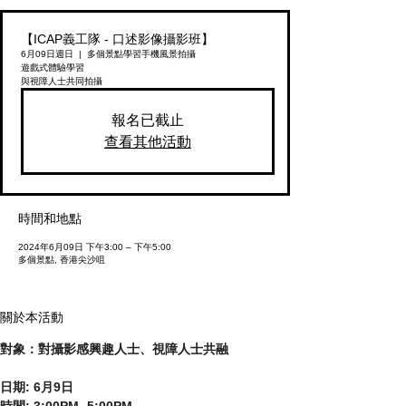
【ICAP義工隊 - 口述影像攝影班】
6月09日週日
  |  
多個景點
學習手機風景拍攝
遊戲式體驗學習
與視障人士共同拍攝
報名已截止
查看其他活動
時間和地點
2024年6月09日 下午3:00 – 下午5:00
多個景點, 香港尖沙咀
關於本活動
對象：對攝影感興趣人士、視障人士共融
日期: 6月9日
時間: 3:00PM- 5:00PM