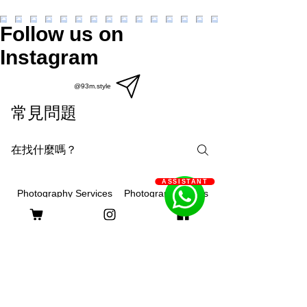
Follow us on
Instagram
@93m.style
常見問題
ASSISTANT
Photography Courses
Photography Services
What are the differences
between on-site, outdoor or
studio photography?
93m.style is different, showing creativity