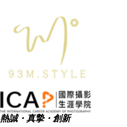
熱誠・真摯・創新