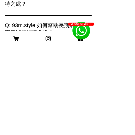
特之處？
93m.style 的攝影服務結合創造力與專業
技術，提供三種拍攝選擇： 1. **上門拍
Q: 93m.style 如何幫助長期病患
ASSISTANT
攝**：在毛孩熟悉的環境中捕捉自然真實
家庭減輕經濟負擔？
的瞬間，展現溫馨的日常生活。 2. **戶
A: 93m.style 攝影公司非常關心長期病患
外拍攝**：利用自然光和多變的場景，捕
家庭的經濟壓力。為了減輕他們的負擔，
捉毛孩活力四射的畫面，展現動感與趣
客服時間
我們特別提供服務費用豁免優惠。 長期
味。 3. **影樓拍攝**：透過燈光與背景的
病患家庭只需提供以下證明文件，即可申
巧妙運用，創造出精緻的形象，突顯主人
請該優惠： 1. 醫生證明：需由合資格的
與毛孩的深厚情感。 無論選擇哪種方
醫療專業人士簽署，證明申請者患有長期
式，我們都致力於用照片記錄您與毛孩的
身理或心理疾病。 2. 社工證明：社工的
珍貴回憶，打造獨一無二的攝影體驗。
評估報告，確認申請者及其家庭的需求。
長期病患包括身理病患和心理病患。身理
病患如糖尿病、心臟病、癌症等，病程需
持續超過六個月；心理病患如重度憂鬱
症、焦慮症、精神分裂症等，需經診斷並
持續治療。 我們希望這項優惠能實際幫