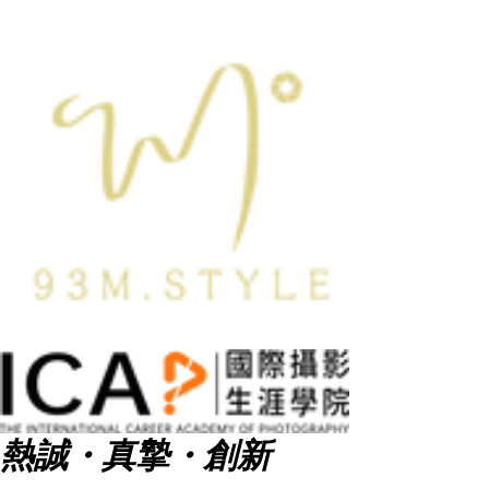
熱誠・真摯・創新