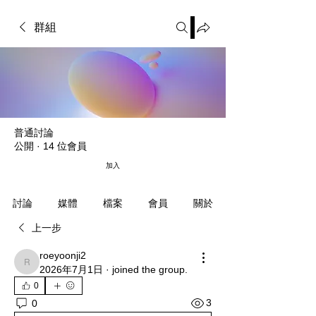
群組
普通討論
公開
·
14 位會員
加入
媒體
檔案
會員
關於
討論
上一步
roeyoonji2
roeyoonji2
2026年7月1日
·
joined the group.
0
3
0