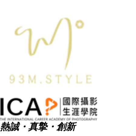
熱誠・真摯・創新