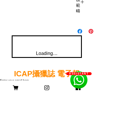
範
疇
📸
即
影
即
有
Loading…
單
張
會
ICAP攝獵誌 電子報
員
ASSISTANT
價
Enter your email here
$9
立即訂閱
8
非
會
Follow us on
員
價
Instagram
$1
29