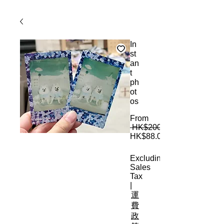
In
st
an
t
ph
ot
os
From
 HK$200.00 
HK$88.00
Sale Price
Excluding
Sales
Tax
|
運
費
政