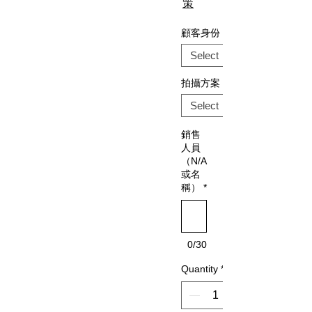
策
顧客身份
拍攝方案
銷售
人員
（N/A
或名
稱）
*
0/30
Quantity
*