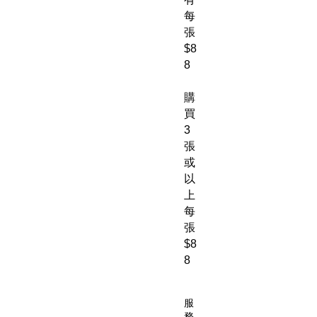
每
張
$8
8
購
買
3
張
或
以
上
每
張
$8
8
服
務