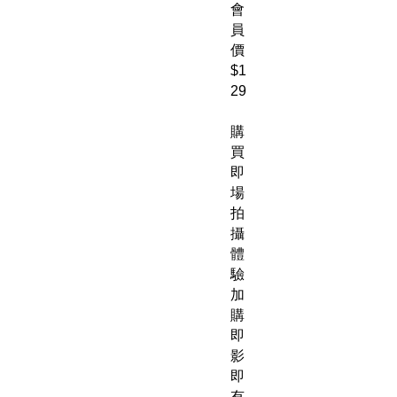
會
員
價
$1
29
購
買
即
場
拍
攝
體
驗
加
購
即
影
即
有