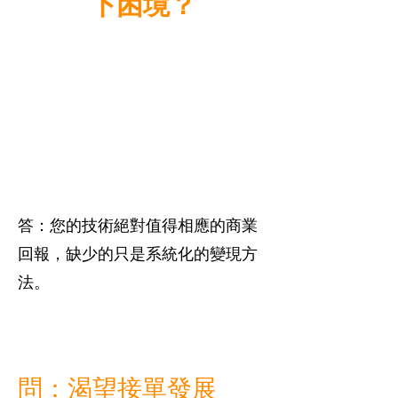
下困境？
問：購置了昂貴的相機設
備，平時卻只能存放於防
潮箱中，最多只在假日為
朋友提供「免費」拍攝？
答：您的技術絕對值得相應的商業
回報，缺少的只是系統化的變現方
法。
問：渴望接單發展