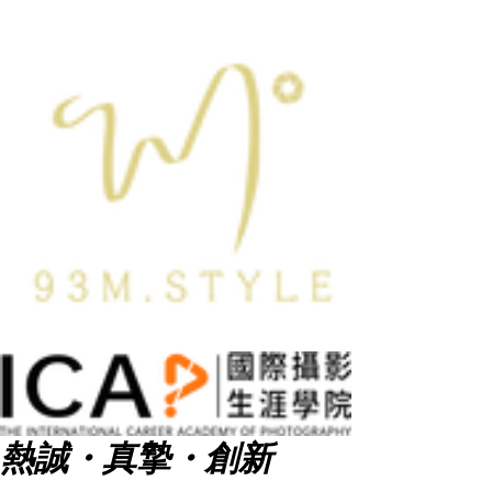
熱誠・真摯・創新