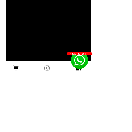
第一階段課程將於 2026 年 7 月 11
日正式啟動。名額有限，立即預約課
程諮詢，翻轉你的攝影事業！
First Name
Last Name
ASSISTANT
Email
Sign Me Up