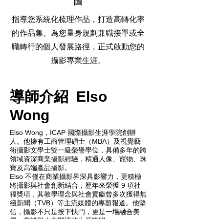
圖
指導您系統化梳理作品，打造高轉化率
的作品集。為您量身規劃兼職接單或全
職轉行的個人發展路徑，正式啟動您的
攝影專業生涯。
導師介紹 Elso
Wong
Elso Wong，ICAP 國際攝影生涯學院創辦
人。他擁有工商管理碩士（MBA）及視覺藝
術攝影文學士雙一級榮譽學位，具備多年的跨
領域資深商業攝影經驗，精通人像、寵物、珠
寶及高端產品攝影。
Elso 不僅在商業攝影界深具影響力，更積極
將攝影與社會創新結合，歷年來榮獲 9 項社
福獎項，其教學理念與社會貢獻曾多次獲得無
綫新聞（TVB）等主流媒體的專題報道。他堅
信，攝影不只是按下快門，更是一場融合美