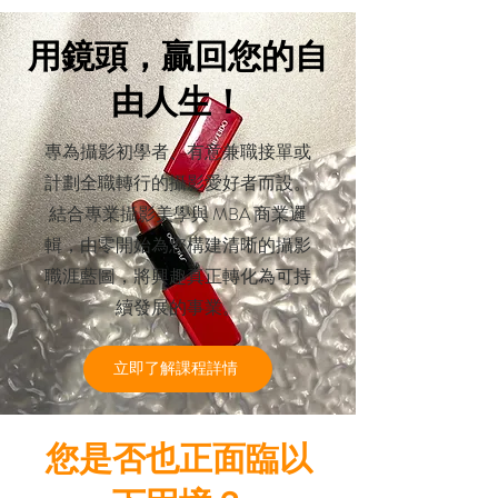
用鏡頭，贏回您的自
由人生！
專為攝影初學者、有意兼職接單或
計劃全職轉行的攝影愛好者而設。
結合專業攝影美學與 MBA 商業邏
輯，由零開始為您構建清晰的攝影
職涯藍圖，將興趣真正轉化為可持
續發展的事業。
立即了解課程詳情
您是否也正面臨以