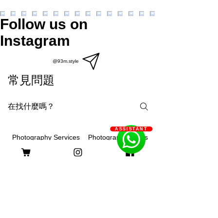
Follow us on
Instagram
@93m.style
常見問題
ASSISTANT
Photography Courses
Photography Services
What are the differences
between on-site, outdoor or
studio photography?
93m.style is different, showing creativity