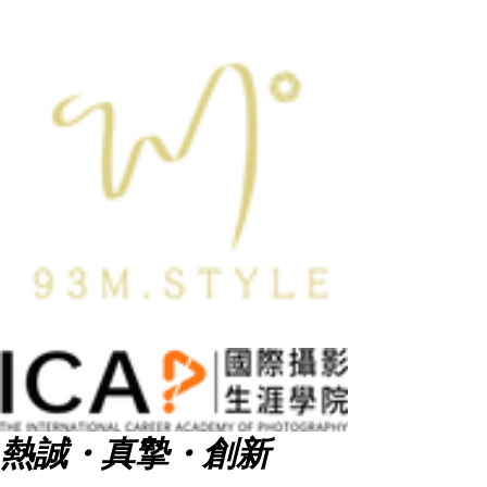
熱誠・真摯・創新