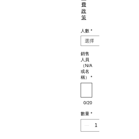
費
政
策
人數
*
銷售
人員
（N/A
或名
稱）
*
0/20
數量
*