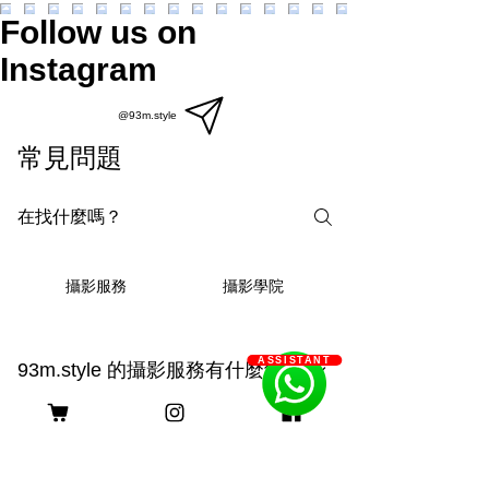
Follow us on
Instagram
@93m.style
常見問題
攝影學院
攝影服務
ASSISTANT
93m.style 的攝影服務有什麼獨
特之處？
93m.style 的攝影服務結合創造力與專業
技術，提供三種拍攝選擇： 1. **上門拍
Q: 93m.style 如何幫助長期病患