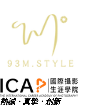
熱誠・真摯・創新