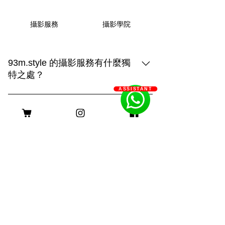
攝影學院
攝影服務
93m.style 的攝影服務有什麼獨
特之處？
ASSISTANT
93m.style 的攝影服務結合創造力與專業
技術，提供三種拍攝選擇： 1. **上門拍
Q: 93m.style 如何幫助長期病患
攝**：在毛孩熟悉的環境中捕捉自然真實
家庭減輕經濟負擔？
的瞬間，展現溫馨的日常生活。 2. **戶
A: 93m.style 攝影公司非常關心長期病患
外拍攝**：利用自然光和多變的場景，捕
家庭的經濟壓力。為了減輕他們的負擔，
捉毛孩活力四射的畫面，展現動感與趣
客服時間
我們特別提供服務費用豁免優惠。 長期
味。 3. **影樓拍攝**：透過燈光與背景的
病患家庭只需提供以下證明文件，即可申
巧妙運用，創造出精緻的形象，突顯主人
請該優惠： 1. 醫生證明：需由合資格的
與毛孩的深厚情感。 無論選擇哪種方
醫療專業人士簽署，證明申請者患有長期
式，我們都致力於用照片記錄您與毛孩的
身理或心理疾病。 2. 社工證明：社工的
珍貴回憶，打造獨一無二的攝影體驗。