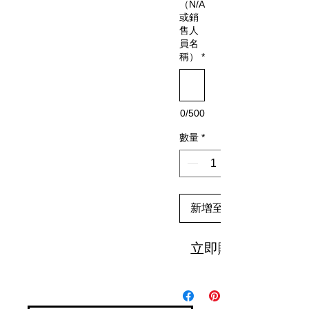
（N/A
或銷
售人
員名
稱）
*
0/500
數量
*
新增至購物車
立即購買