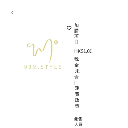
加
購
項
目
HK$1.00
稅
金
未
含
|
運
費
政
策
銷售
人員