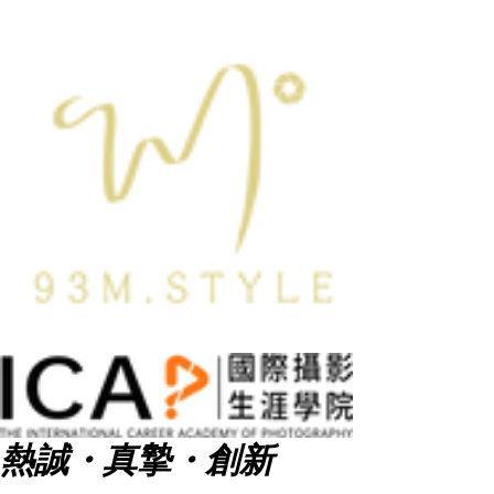
熱誠・真摯・創新