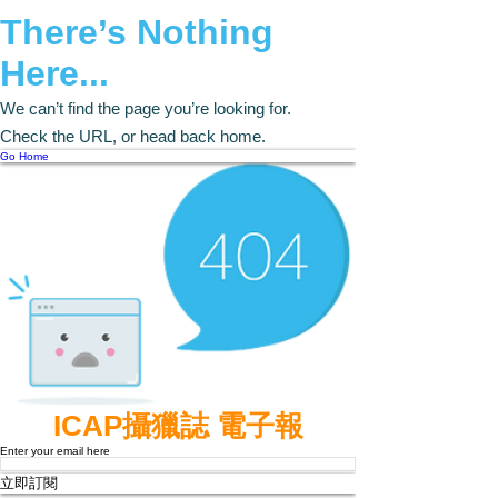
There’s Nothing
Here...
We can’t find the page you’re looking for.
Check the URL, or head back home.
Go Home
ICAP攝獵誌 電子報
Enter your email here
立即訂閱