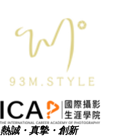
熱誠・真摯・創新