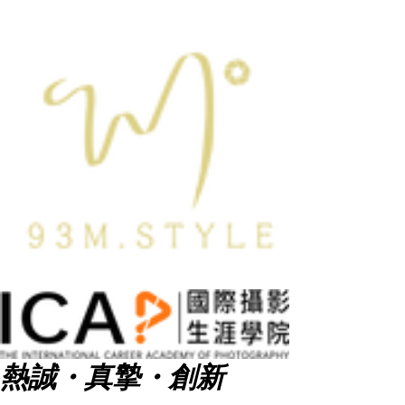
熱誠・真摯・創新