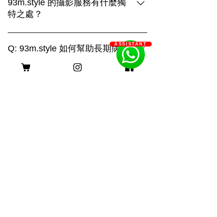
93m.style 的攝影服務有什麼獨
特之處？
93m.style 的攝影服務結合創造力與專業
ASSISTANT
技術，提供三種拍攝選擇： 1. **上門拍
Q: 93m.style 如何幫助長期病患
攝**：在毛孩熟悉的環境中捕捉自然真實
家庭減輕經濟負擔？
的瞬間，展現溫馨的日常生活。 2. **戶
A: 93m.style 攝影公司非常關心長期病患
外拍攝**：利用自然光和多變的場景，捕
家庭的經濟壓力。為了減輕他們的負擔，
捉毛孩活力四射的畫面，展現動感與趣
客服時間
我們特別提供服務費用豁免優惠。 長期
味。 3. **影樓拍攝**：透過燈光與背景的
病患家庭只需提供以下證明文件，即可申
巧妙運用，創造出精緻的形象，突顯主人
請該優惠： 1. 醫生證明：需由合資格的
與毛孩的深厚情感。 無論選擇哪種方
醫療專業人士簽署，證明申請者患有長期
式，我們都致力於用照片記錄您與毛孩的
身理或心理疾病。 2. 社工證明：社工的
珍貴回憶，打造獨一無二的攝影體驗。
評估報告，確認申請者及其家庭的需求。
長期病患包括身理病患和心理病患。身理
病患如糖尿病、心臟病、癌症等，病程需
持續超過六個月；心理病患如重度憂鬱
症、焦慮症、精神分裂症等，需經診斷並