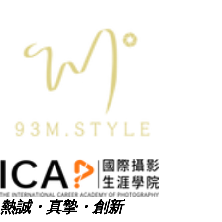
熱誠・真摯・創新