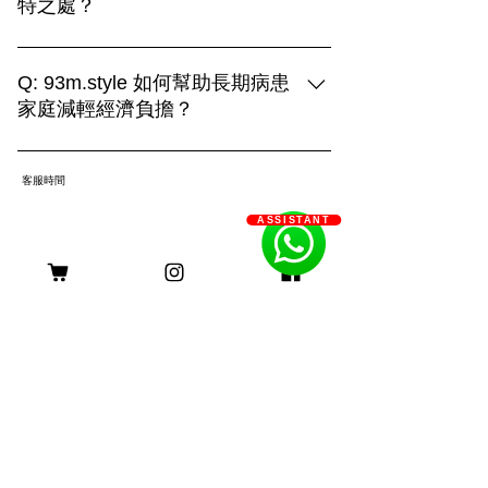
特之處？
93m.style 的攝影服務結合創造力與專業
技術，提供三種拍攝選擇： 1. **上門拍
Q: 93m.style 如何幫助長期病患
攝**：在毛孩熟悉的環境中捕捉自然真實
家庭減輕經濟負擔？
的瞬間，展現溫馨的日常生活。 2. **戶
A: 93m.style 攝影公司非常關心長期病患
外拍攝**：利用自然光和多變的場景，捕
家庭的經濟壓力。為了減輕他們的負擔，
捉毛孩活力四射的畫面，展現動感與趣
客服時間
我們特別提供服務費用豁免優惠。 長期
味。 3. **影樓拍攝**：透過燈光與背景的
ASSISTANT
病患家庭只需提供以下證明文件，即可申
巧妙運用，創造出精緻的形象，突顯主人
請該優惠： 1. 醫生證明：需由合資格的
與毛孩的深厚情感。 無論選擇哪種方
醫療專業人士簽署，證明申請者患有長期
式，我們都致力於用照片記錄您與毛孩的
身理或心理疾病。 2. 社工證明：社工的
珍貴回憶，打造獨一無二的攝影體驗。
評估報告，確認申請者及其家庭的需求。
長期病患包括身理病患和心理病患。身理
病患如糖尿病、心臟病、癌症等，病程需
持續超過六個月；心理病患如重度憂鬱
症、焦慮症、精神分裂症等，需經診斷並
持續治療。 我們希望這項優惠能實際幫