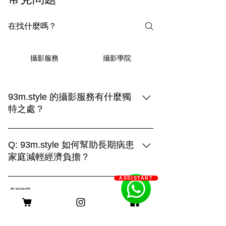
攝影學院
攝影服務
93m.style 的攝影服務有什麼獨
特之處？
93m.style 的攝影服務結合創造力與專業
技術，提供三種拍攝選擇： 1. **上門拍
Q: 93m.style 如何幫助長期病患
攝**：在毛孩熟悉的環境中捕捉自然真實
家庭減輕經濟負擔？
的瞬間，展現溫馨的日常生活。 2. **戶
A: 93m.style 攝影公司非常關心長期病患
外拍攝**：利用自然光和多變的場景，捕
ASSISTANT
家庭的經濟壓力。為了減輕他們的負擔，
捉毛孩活力四射的畫面，展現動感與趣
客服時間
我們特別提供服務費用豁免優惠。 長期
味。 3. **影樓拍攝**：透過燈光與背景的
病患家庭只需提供以下證明文件，即可申
巧妙運用，創造出精緻的形象，突顯主人