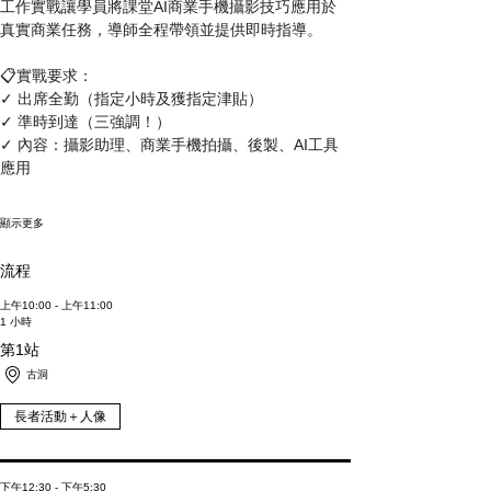
工作實戰讓學員將課堂AI商業手機攝影技巧應用於
真實商業任務，導師全程帶領並提供即時指導。
📋實戰要求：
✓ 出席全勤（指定小時及獲指定津貼）
✓ 準時到達（三強調！）
✓ 內容：攝影助理、商業手機拍攝、後製、AI工具
應用
顯示更多
流程
上午10:00 - 上午11:00
1 小時
第1站
古洞
長者活動＋人像
下午12:30 - 下午5:30