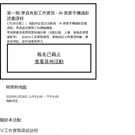
第一期-學員有薪工作實習 - AI 商業手機攝影
證書課程
1月28日週三
  |  
地點待定
是次活動為「AI 商業手機攝影證書
課程」學員提供實際工作體驗機會。
學員將參與真實商業拍攝任務（活動記錄、人像、食物及展覽
攝影等），結合AI工具實戰應用，累積指定小時實習時數，獲
政府津貼，提升就業競爭力。
報名已截止
查看其他活動
時間和地點
2026年1月28日 上午10:00 – 下午3:00
地點待定
關於本活動
💡工作實戰環節說明