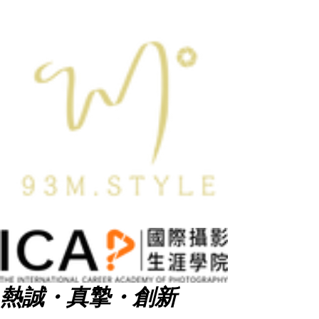
熱誠・真摯・創新