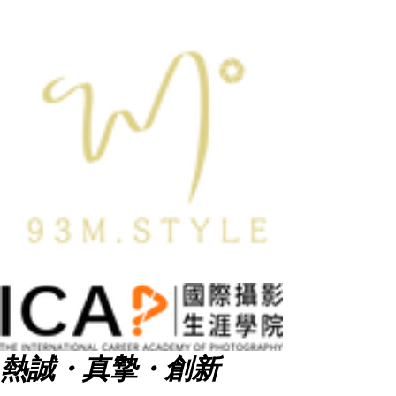
熱誠・真摯・創新