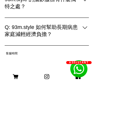
特之處？
93m.style 的攝影服務結合創造力與專業
技術，提供三種拍攝選擇： 1. **上門拍
Q: 93m.style 如何幫助長期病患
攝**：在毛孩熟悉的環境中捕捉自然真實
家庭減輕經濟負擔？
的瞬間，展現溫馨的日常生活。 2. **戶
A: 93m.style 攝影公司非常關心長期病患
外拍攝**：利用自然光和多變的場景，捕
家庭的經濟壓力。為了減輕他們的負擔，
捉毛孩活力四射的畫面，展現動感與趣
客服時間
我們特別提供服務費用豁免優惠。 長期
味。 3. **影樓拍攝**：透過燈光與背景的
ASSISTANT
病患家庭只需提供以下證明文件，即可申
巧妙運用，創造出精緻的形象，突顯主人
請該優惠： 1. 醫生證明：需由合資格的
與毛孩的深厚情感。 無論選擇哪種方
醫療專業人士簽署，證明申請者患有長期
式，我們都致力於用照片記錄您與毛孩的
身理或心理疾病。 2. 社工證明：社工的
珍貴回憶，打造獨一無二的攝影體驗。
評估報告，確認申請者及其家庭的需求。
長期病患包括身理病患和心理病患。身理
病患如糖尿病、心臟病、癌症等，病程需
持續超過六個月；心理病患如重度憂鬱
症、焦慮症、精神分裂症等，需經診斷並